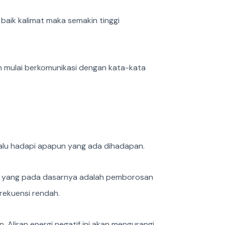
aik kalimat maka semakin tinggi
n mulai berkomunikasi dengan kata-kata
lalu hadapi apapun yang ada dihadapan.
ali, yang pada dasarnya adalah pemborosan
rekuensi rendah.
Aliran energi negatif ini akan mengurangi