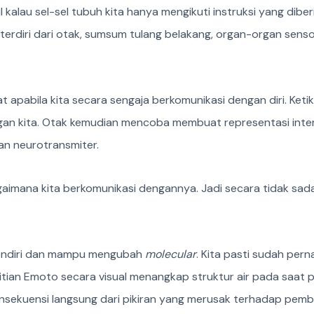
 kalau sel-sel tubuh kita hanya mengikuti instruksi yang dibe
 terdiri dari otak, sumsum tulang belakang, organ-organ sen
at apabila kita secara sengaja berkomunikasi dengan diri. Ketik 
gan kita. Otak kemudian mencoba membuat representasi intern
an neurotransmiter.
gaimana kita berkomunikasi dengannya. Jadi secara tidak sa
ersendiri dan mampu mengubah
molecular
. Kita pasti sudah per
tian Emoto secara visual menangkap struktur air pada saat p
nsekuensi langsung dari pikiran yang merusak terhadap pemben