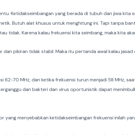
tentu. Ketidakseimbangan yang berada di tubuh dan jiwa kita s
netik. Butuh alat khusus untuk menghitung ini. Tapi tanpa b
tau tidak. Karena kalau frekuensi kita seimbang, maka kita ak
r dan pikiran tidak stabil. Maka itu pertanda awal kalau jasa
 62-70 MHz, dan ketika frekuensi turun menjadi 58 MHz, saat i
a terganggu dan bakteri dan virus oportunistik dapat menimb
or yang menyebabkan ketidakseimbangan frekuensi inilah yang