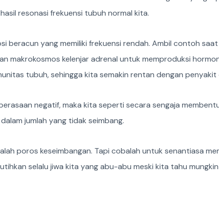
asil resonasi frekuensi tubuh normal kita.
i beracun yang memiliki frekuensi rendah. Ambil contoh saat 
kan makrokosmos kelenjar adrenal untuk memproduksi hormon a
munitas tubuh, sehingga kita semakin rentan dengan penyakit
 perasaan negatif, maka kita seperti secara sengaja membent
dalam jumlah yang tidak seimbang.
adalah poros keseimbangan. Tapi cobalah untuk senantiasa m
. Putihkan selalu jiwa kita yang abu-abu meski kita tahu mungk