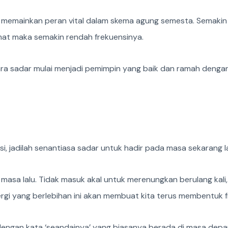
memainkan peran vital dalam skema agung semesta. Semakin b
imat maka semakin rendah frekuensinya.
cara sadar mulai menjadi pemimpin yang baik dan ramah denga
 jadilah senantiasa sadar untuk hadir pada masa sekarang 
di masa lalu. Tidak masuk akal untuk merenungkan berulang k
rgi yang berlebihan ini akan membuat kita terus membentuk f
engan kata ‘seandainya’ yang biasanya berada di masa depan. 