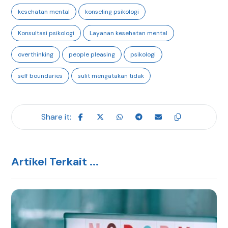
kesehatan mental
konseling psikologi
Konsultasi psikologi
Layanan kesehatan mental
overthinking
people pleasing
psikologi
self boundaries
sulit mengatakan tidak
Artikel Terkait ...