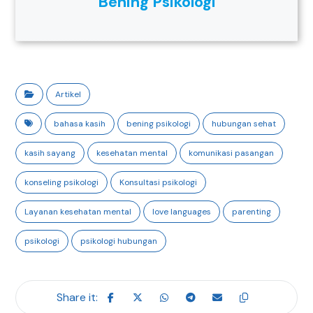
Bening Psikologi
Artikel
bahasa kasih
bening psikologi
hubungan sehat
kasih sayang
kesehatan mental
komunikasi pasangan
konseling psikologi
Konsultasi psikologi
Layanan kesehatan mental
love languages
parenting
psikologi
psikologi hubungan